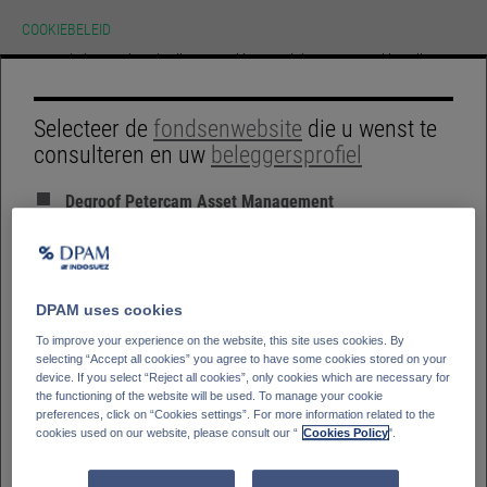
COOKIEBELEID
Deze website maakt gebruik van cookies.Raadpleeg onze cookie policy voor
meer informatie over het gebruik op onze site en hoe u de instellingen van
uw cookies kunt veranderen. Als u onze website verder raadpleegt zonder
uw instellingen aan te passen gaan we er van uit dat u toestemming geeft
HOME
voor het gebruik van cookies zoals bepaald in onze cookie policy.
Selecteer de
fondsenwebsite
die u wenst te
consulteren en uw
beleggersprofiel
ACCEPT
GLOSSARY
SIGN IN
ACTIVE.
Degroof Petercam Asset Management
SUSTAINABLE.
Professionele belegger
RESEARCH.
Degroof Petercam Asset Management
Retail belegger
Bank Degroof Petercam
DPAM uses cookies
Private Banking cliënt
To improve your experience on the website, this site uses cookies. By
selecting “Accept all cookies” you agree to have some cookies stored on your
device. If you select “Reject all cookies”, only cookies which are necessary for
Selecteer uw
land van residentie
the functioning of the website will be used. To manage your cookie
preferences, click on “Cookies settings”. For more information related to the
OVERZICHT
RENDEMENTEN
cookies used on our website, please consult our “
Cookies Policy
".
Duitsland
Italië
België
Frankrijk