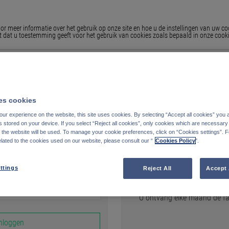
 meer informatie over het gebruik op onze site en hoe u de instellingen van uw co
t dat u toestemming geeft voor het gebruik van cookies zoals bepaald in onze cooki
s cookies
ur experience on the website, this site uses cookies. By selecting “Accept all cookies” you 
stored on your device. If you select “Reject all cookies”, only cookies which are necessary 
Inschrijven
f the website will be used. To manage your cookie preferences, click on “Cookies settings”. 
elated to the cookies used on our website, please consult our “
Cookies Policy
".
SCHRIJF U IN OP FUNDS.
ttings
Reject All
Accept 
U heeft snel en gemakkelijk 
U ontvang elke maand de fa
nloggen