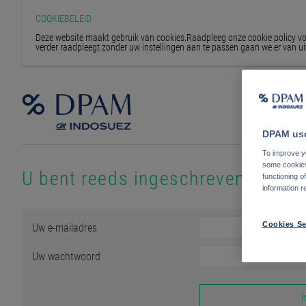
COOKIEBELEID
Deze website maakt gebruik van cookies.Raadpleeg onze cookie policy voor
verder raadpleegt zonder uw instellingen aan te passen gaan we er van ui
DPAM use
To improve yo
some cookies 
U bent reeds ingeschreven
functioning o
information r
Uw e-mailadres
Cookies Se
Uw wachtwoord
I