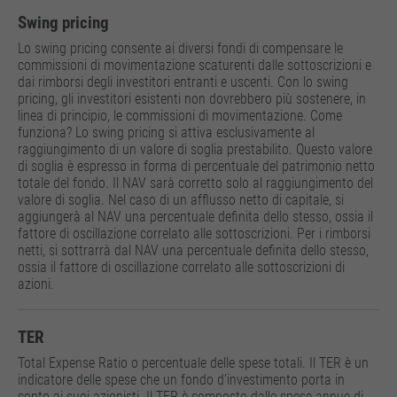
Swing pricing
Lo swing pricing consente ai diversi fondi di compensare le
commissioni di movimentazione scaturenti dalle sottoscrizioni e
dai rimborsi degli investitori entranti e uscenti. Con lo swing
pricing, gli investitori esistenti non dovrebbero più sostenere, in
linea di principio, le commissioni di movimentazione. Come
funziona? Lo swing pricing si attiva esclusivamente al
raggiungimento di un valore di soglia prestabilito. Questo valore
di soglia è espresso in forma di percentuale del patrimonio netto
totale del fondo. Il NAV sarà corretto solo al raggiungimento del
valore di soglia. Nel caso di un afflusso netto di capitale, si
aggiungerà al NAV una percentuale definita dello stesso, ossia il
fattore di oscillazione correlato alle sottoscrizioni. Per i rimborsi
netti, si sottrarrà dal NAV una percentuale definita dello stesso,
ossia il fattore di oscillazione correlato alle sottoscrizioni di
azioni.
TER
Total Expense Ratio o percentuale delle spese totali. Il TER è un
indicatore delle spese che un fondo d’investimento porta in
conto ai suoi azionisti. Il TER è composto dalle spese annue di