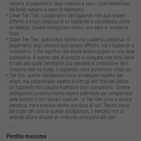
materia di pagamento degli interessi e sono i primi beneficiari
dei fondi restanti in caso di fallimento.
Lower Tier Two: il pagamento del tagliando non può essere
differito e il non rimborso di un tagliando è considerato come
un default. Queste obbligazioni hanno una data di scadenza
fissa.
Upper Tier Two: questi titoli hanno una scadenza perpetua. Il
pagamento degli interessi può essere differito, ma il tagliando è
cumulativo, il che significa che dovrà essere pagato in una data
successiva. A questo tipo di prestito è collegata una data (data
di call) alla quale l’emittente può decidere di rimborsare. Se il
rimborso non ha luogo, il tagliando viene aumentato (step-up).
Tier One: queste obbligazioni sono privilegiate rispetto alle
azioni, ma subordinate rispetto a tutti gli altri titoli del debito.
Un tagliando non pagato è perduto (non cumulativo). Queste
obbligazioni possono inoltre essere sollecitate per compensare
delle perdite, il che riduce il capitale. Le Tier One sono a durata
perpetua, ma è prevista anche una data di call. Tenuto conto
del crollo dei corsi di queste obbligazioni, il mercato non si
attende all'ora attuale un rimborso anticipato alla pari.
Perdita massima