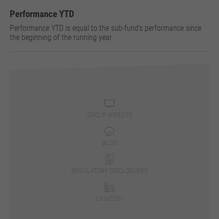
​​Performance YTD
​Performance YTD is equal to the sub-fund’s performance since
the beginning of the running year.
GROUP WEBSITE
BLOG
REGULATORY DISCLOSURES
LINKEDIN