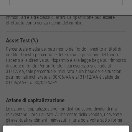
L’allocazione delle attività consiste nella giudiziosa ripartizione
delle attività di un portafoglio o fondo su diverse classi di attivi o
categorie d’investimento: azioni, obbligazioni, liquidità,
immobiliari e altre classi di attivi. La ripartizione può essere
effettuata con o senza rischio del cambio.
Asset Test (%)
Percentuale media del patrimonio del fondo investito in titoli di
credito. Questa percentuale determina la posizione del fondo
rispetto alla direttiva sul risparmio e alla legge belga sul rimborso
di quote di fondi. Per un fondo il cui esercizio si chiude al
31/12/AA, tale percentuale, misurata sulla base delle situazioni
patrimoniali dichiarate al 30/06/AA e al 31/12/AA è valida dal
01/05/AA+1 al 30/04/AA+2.
Azione di capitalizzazione
Le azioni di capitalizzazione non distribuiscono dividendi ma
reinvestono i loro risultati. Al momento della vendita, riceverete
gli eventuali rendimenti reinvestiti in una sola volta sotto forma
di plusvalenza.