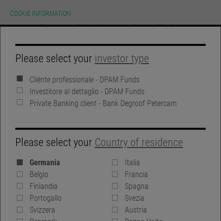
COOKIE INFORMATION
We use cookies on our website.To learn more about cookies, how we use
them on our site and how to change your cookie settings please view our
cookie policy. By continuing to use this site without changing your settings
you consent to our use of cookies in accordance with our cookie policy.
HOMEPAGE
Please select your
investor type
ACCEPT
Cliënte professionale - DPAM Funds
GLOSSARIO
SIGN IN
Investitore al dettaglio - DPAM Funds
GLOSSARIO
Private Banking client - Bank Degroof Petercam
Please select your
Country of residence
Germania
Italia
Belgio
Francia
Finlandia
Spagna
GLOSSARIO
Portogallo
Svezia
Svizzera
Austria